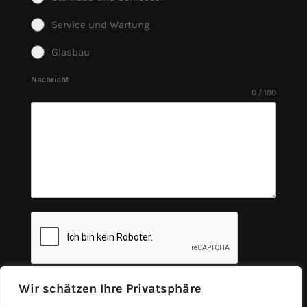
Service und Wartung
Glasbau
Nachricht
0 / 180
Wir schätzen Ihre Privatsphäre
Absenden